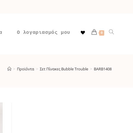
α
Ο λογαριασμός μου
Toggle
0
website
>
Προϊόντα
>
Σετ Πίνακες Bubble Trouble
>
BARB1408
search