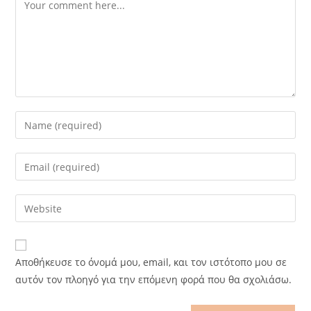
Comment
Enter
your
name
Enter
or
your
username
email
Enter
to
address
your
comment
to
website
comment
URL
Αποθήκευσε το όνομά μου, email, και τον ιστότοπο μου σε
(optional)
αυτόν τον πλοηγό για την επόμενη φορά που θα σχολιάσω.