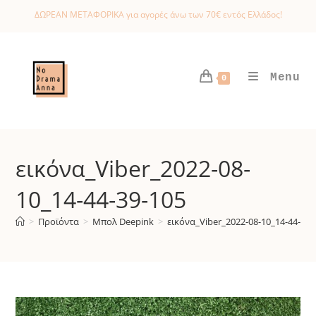
Skip
ΔΩΡΕΑΝ ΜΕΤΑΦΟΡΙΚΑ για αγορές άνω των 70€ εντός Ελλάδος!
to
content
Menu
0
εικόνα_Viber_2022-08-
10_14-44-39-105
>
Προϊόντα
>
Μπολ Deepink
>
εικόνα_Viber_2022-08-10_14-44-39-