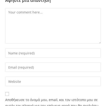
Αφήστε μια απάντηση
Comment
Enter
your
name
Enter
or
your
username
email
Enter
to
address
your
comment
to
website
comment
URL
Αποθήκευσε το όνομά μου, email, και τον ιστότοπο μου σε
(optional)
αυτόν τον πλοηγό για την επόμενη φορά που θα σχολιάσω.