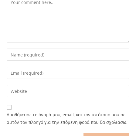
Comment
Enter
your
name
Enter
or
your
username
email
Enter
to
address
your
comment
to
website
comment
URL
Αποθήκευσε το όνομά μου, email, και τον ιστότοπο μου σε
(optional)
αυτόν τον πλοηγό για την επόμενη φορά που θα σχολιάσω.