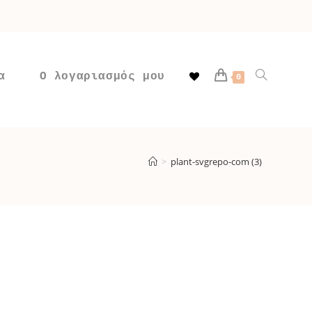
α
Ο λογαριασμός μου
Toggle
0
website
>
plant-svgrepo-com (3)
search