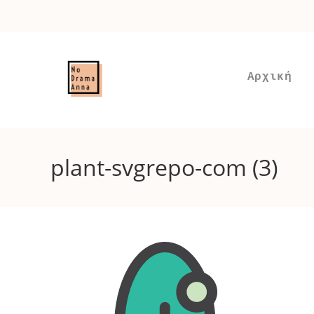
Skip
to
content
Αρχική
plant-svgrepo-com (3)