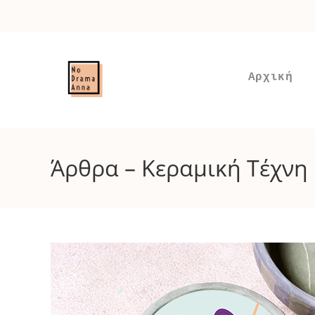
Skip
to
content
Αρχική
Άρθρα – Κεραμική Τέχνη