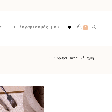
α
Ο λογαριασμός μου
Toggle
0
website
>
Άρθρα – Κεραμική Τέχνη
search