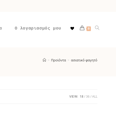
α
Ο λογαριασμός μου
Toggle
0
website
>
Προϊόντα
>
ασιατικό φαγητό
search
VIEW:
18
36
ALL