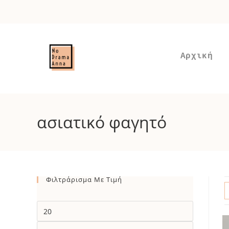
Skip
to
content
Αρχική
ασιατικό φαγητό
Φιλτράρισμα Με Τιμή
Ελάχιστη
τιμή
Μέγιστη