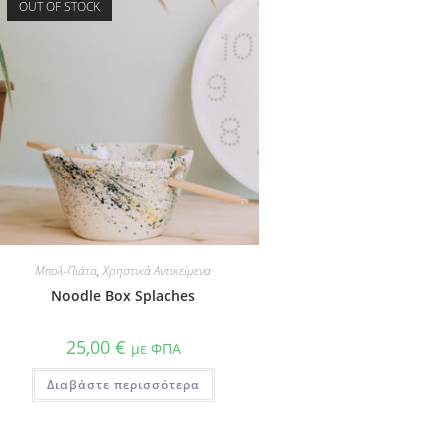
OUT OF STOCK
Μπολ-Πιάτα
,
Χρηστικά Αντικείμενα
Noodle Box Splaches
25,00
€
με ΦΠΑ
Διαβάστε περισσότερα