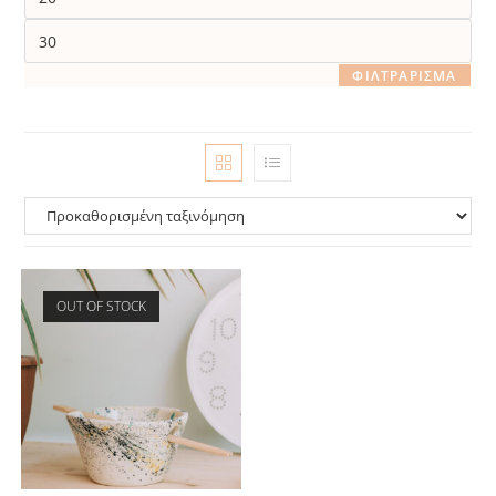
τιμή
Μέγιστη
τιμή
ΦΙΛΤΡΆΡΙΣΜΑ
OUT OF STOCK